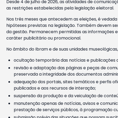
Desde 4 de julho de 2026, as atividades de comunicaçã
as restrições estabelecidas pela legislação eleitoral.
Nos três meses que antecedem as eleições, é vedada a
hipóteses previstas na legislação. Também devem ser
da gestão. Permanecem permitidas as informações est
caráter publicitário ou promocional.
No âmbito do Ibram e de suas unidades museológicas,
ocultação temporária das notícias e publicações a
revisão e adaptação das páginas e peças de comu
preservada a integridade dos documentos administ
adequação dos portais, sites temáticos e perfis ofi
publicados e aos recursos de interação;
suspensão da produção e da veiculação de conteúd
manutenção apenas de notícias, avisos e comunica
prestação de serviços públicos, à programação cul
submissão prévia das situações que possam suscita