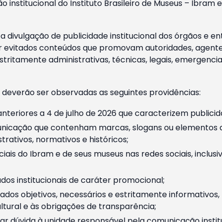
o institucional do Instituto Brasileiro de Museus – Ibra
 divulgação de publicidade institucional dos órgãos e en
 evitados conteúdos que promovam autoridades, agentes 
ritamente administrativas, técnicas, legais, emergencia
 deverão ser observadas as seguintes providências:
nteriores a 4 de julho de 2026 que caracterizem publicid
nicação que contenham marcas, slogans ou elementos da 
rativos, normativos e históricos;
ciais do Ibram e de seus museus nas redes sociais, inclus
os institucionais de caráter promocional;
dos objetivos, necessários e estritamente informativos
tural e às obrigações de transparência;
r dúvida à unidade responsável pela comunicação instituci